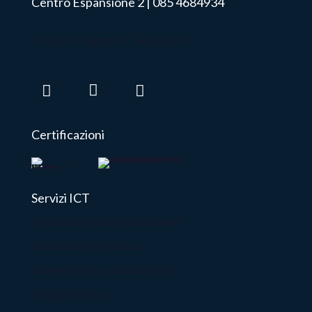
Centro Espansione 2 |
085 4684934
Contatti
Supporto
Area clienti
Certificazioni
Servizi ICT
Infrastrutture di rete e server
Sicurezza informatica
Connettività e soluzioni VoIP
Soluzioni cloud